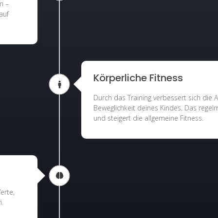
n –
auf
Körperliche Fitness
Durch das Training verbessert sich die
Beweglichkeit deines Kindes. Das regelm
und steigert die allgemeine Fitness.
erte,
n.