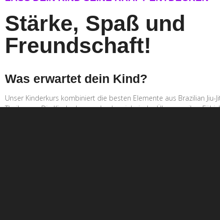
Stärke, Spaß und
Freundschaft!
Was erwartet dein Kind?
Unser Kinderkurs kombiniert die besten Elemente aus Brazilian Jiu-J
Thaiboxen. Die Kinder lernen durch spielerische Übungen, ihre Fähig
verbessern, während sie sich gleichzeitig in einer sicheren Umgebu
können. Unsere erfahrenen Trainerinnen und Trainer achten darauf,
Kind individuell gefördert wird und sich wohlfühlt.
Für wen ist der Kurs?
Unser Kurs richtet sich an alle Kinder, egal ob sie schon Erfahrung 
haben oder zum ersten Mal teilnehmen. Wir passen das Training an 
Alter und Fitnesslevel an, sodass jedes Kind mitmachen und Fortschr
kann.