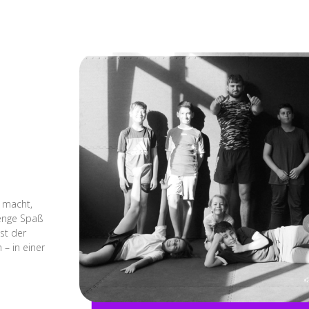
t macht,
Menge Spaß
ist der
– in einer