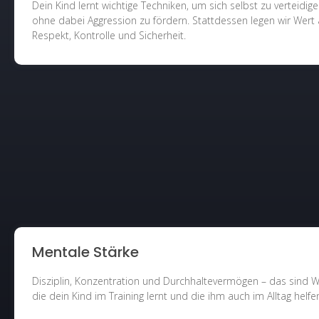
Dein Kind lernt wichtige Techniken, um sich selbst zu verteidige
ohne dabei Aggression zu fördern. Stattdessen legen wir Wert 
Respekt, Kontrolle und Sicherheit.
Mentale Stärke
Disziplin, Konzentration und Durchhaltevermögen – das sind W
die dein Kind im Training lernt und die ihm auch im Alltag helfe