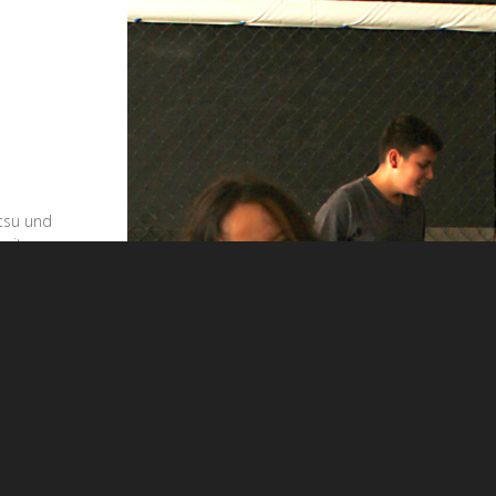
itsu und
keiten zu
ng austoben
 dass jedes
im Kampfsport
das jeweilige
itte erzielen