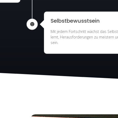
Selbstbewusstsein
Mit jedem Fortschritt wächst das Selbst
lernt, Herausforderungen zu meistern un
sein.