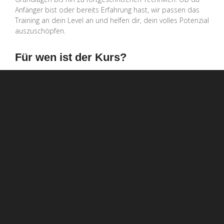
Anfänger bist oder bereits Erfahrung hast, wir passen das
Training an dein Level an und helfen dir, dein volles Potenzial
auszuschöpfen.
Für wen ist der Kurs?
Dieser Kurs ist für alle offen – unabhängig von Geschlecht,
Alter oder Fitnesslevel. BJJ ist ein Sport, der keine
Voraussetzungen mitbringt, außer deiner Bereitschaft,
etwas Neues zu lernen und dich weiterzuentwickeln.
Jetzt starten!
Lust auf eine neue Herausforderung? Melde dich für ein
Probetraining an und entdecke, warum Brazilian Jiu-Jitsu
weltweit so viele Menschen begeistert. Es spielt keine Rolle,
wo du startest – entscheidend ist, dass du den ersten
Schritt machst.