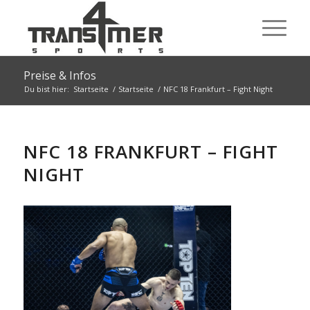
Preise & Infos
Du bist hier:
Startseite
/
Startseite
/
NFC 18 Frankfurt – Fight Night
NFC 18 FRANKFURT – FIGHT
NIGHT