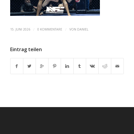
/
/
15. JUNI 2026
0 KOMMENTARE
VON
DANIEL
Eintrag teilen