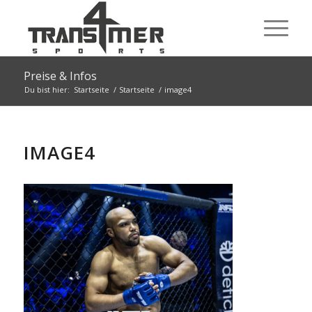
Preise & Infos
Du bist hier:
Startseite
/
Startseite
/
image4
IMAGE4