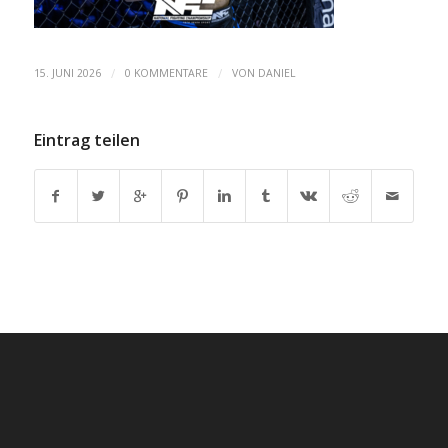
/
/
15. JUNI 2026
0 KOMMENTARE
VON
DANIEL
Eintrag teilen