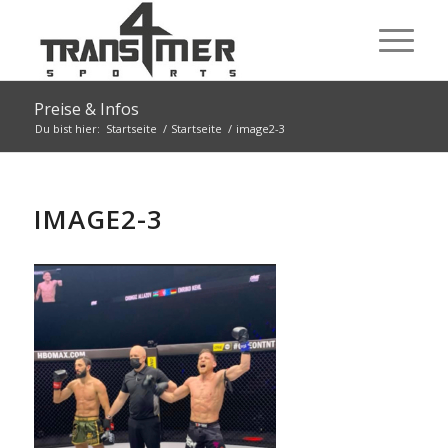
Preise & Infos
Du bist hier:
Startseite
/
Startseite
/
image2-3
IMAGE2-3