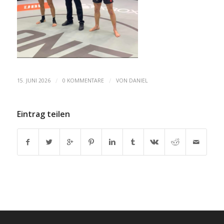
/
/
15. JUNI 2026
0 KOMMENTARE
VON
DANIEL
Eintrag teilen